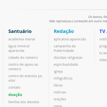
Os textos, fo
Não reproduza o conteúdo em outro meio
Santuário
Redação
TV
academia marial
aplicativo aparecida
notí
água mineral
campanha da
prog
aparecida
fraternidade
tv ao
cidade do romeiro
dúvidas religiosas
víde
centro de apoio ao
espiritualidade
romeiro
igreja
centro de eventos pe.
infográficos
vitor
libras
contato
notícias
doação
orações
família dos devotos
papa