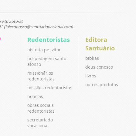
reito autoral.
12 (faleconosco@santuarionacional.com).
P
Redentoristas
Editora
Santuário
história pe. vitor
bíblias
hospedagem santo
afonso
deus conosco
missionários
livros
redentoristas
outros produtos
missões redentoristas
notícias
obras sociais
redentoristas
secretariado
vocacional