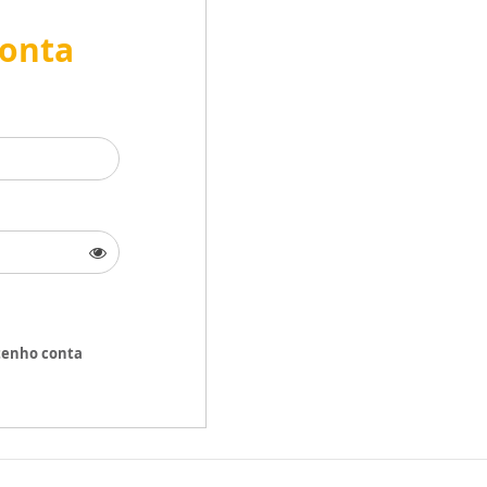
conta
tenho conta