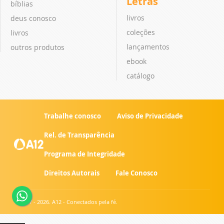
Letras
bíblias
livros
deus conosco
coleções
livros
lançamentos
outros produtos
ebook
catálogo
Trabalhe conosco
Aviso de Privacidade
Rel. de Transparência
Programa de Integridade
Direitos Autorais
Fale Conosco
© 2007 - 2026. A12 - Conectados pela fé.