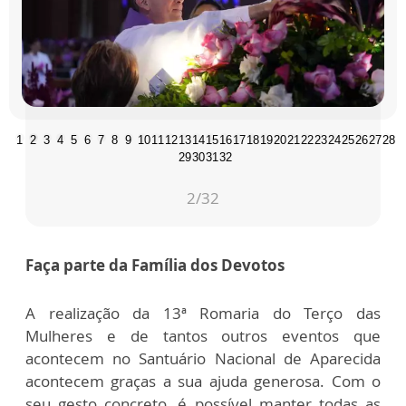
1
2
3
4
5
6
7
8
9
10
11
12
13
14
15
16
17
18
19
20
21
22
23
24
25
26
27
28
29
30
31
32
2
/32
Faça parte da Família dos Devotos
A realização da 13ª Romaria do Terço das
Mulheres e de tantos outros eventos que
acontecem no Santuário Nacional de Aparecida
acontecem graças a sua ajuda generosa. Com o
seu gesto concreto, é possível manter todas as