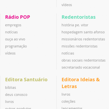
vídeos
Rádio POP
Redentoristas
empregos
história pe. vitor
notícias
hospedagem santo afonso
ouça ao vivo
missionários redentoristas
programação
missões redentoristas
vídeos
notícias
obras sociais redentoristas
secretariado vocacional
Editora Santuário
Editora Ideias &
Letras
bíblias
livros
deus conosco
coleções
livros
lançamentos
outros produtos