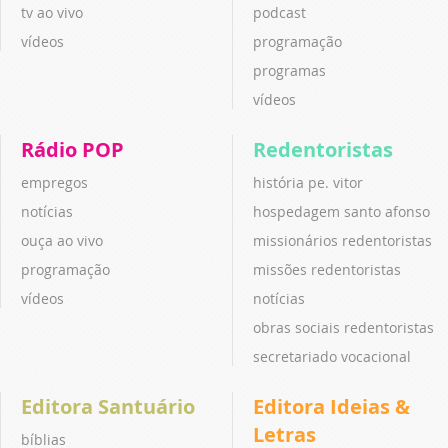
tv ao vivo
podcast
vídeos
programação
programas
vídeos
Rádio POP
Redentoristas
empregos
história pe. vitor
notícias
hospedagem santo afonso
ouça ao vivo
missionários redentoristas
programação
missões redentoristas
vídeos
notícias
obras sociais redentoristas
secretariado vocacional
Editora Santuário
Editora Ideias &
Letras
bíblias