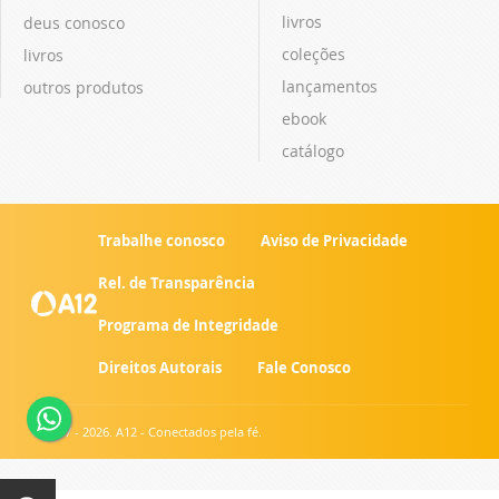
livros
deus conosco
coleções
livros
lançamentos
outros produtos
ebook
catálogo
Trabalhe conosco
Aviso de Privacidade
Rel. de Transparência
Programa de Integridade
Direitos Autorais
Fale Conosco
© 2007 - 2026. A12 - Conectados pela fé.