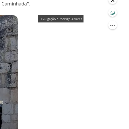
a Caminhada”.
Divulgação / Rodrigo Alvarez