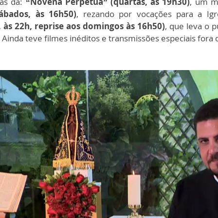
ias da:
“Novena Perpétua” (quartas, às 19h30)
, um m
ábados, às 16h50)
, rezando por vocações para a Igre
 às 22h, reprise aos domingos às 16h50)
, que leva o 
Ainda teve filmes inéditos e transmissões especiais fora 