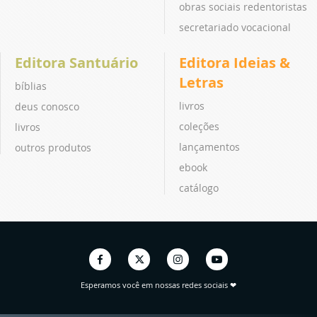
obras sociais redentoristas
secretariado vocacional
Editora Santuário
Editora Ideias &
Letras
bíblias
livros
deus conosco
coleções
livros
lançamentos
outros produtos
ebook
catálogo
Esperamos você em nossas redes sociais ❤