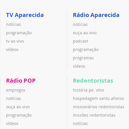
TV Aparecida
Rádio Aparecida
notícias
notícias
programação
ouça ao vivo
tv ao vivo
podcast
vídeos
programação
programas
vídeos
Rádio POP
Redentoristas
empregos
história pe. vitor
notícias
hospedagem santo afonso
ouça ao vivo
missionários redentoristas
programação
missões redentoristas
vídeos
notícias