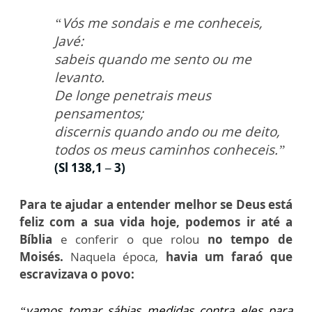
“Vós me sondais e me conheceis,
Javé:
sabeis quando me sento ou me
levanto.
De longe penetrais meus
pensamentos;
discernis quando ando ou me deito,
todos os meus caminhos conheceis.”
(Sl 138,1 – 3)
Para te ajudar a entender melhor se Deus está
feliz com a sua vida hoje, podemos ir até a
Bíblia
e conferir o que rolou
no tempo de
Moisés.
Naquela época,
havia um faraó que
escravizava o povo:
“vamos tomar sábias medidas contra eles para