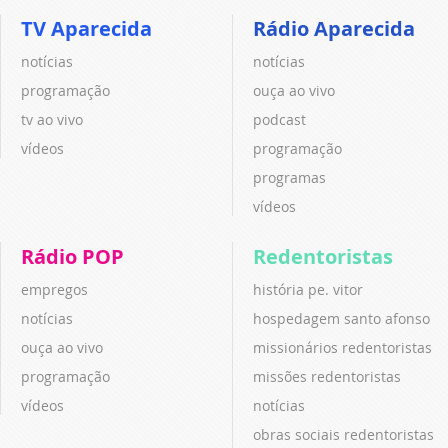
TV Aparecida
Rádio Aparecida
notícias
notícias
programação
ouça ao vivo
tv ao vivo
podcast
vídeos
programação
programas
vídeos
Rádio POP
Redentoristas
empregos
história pe. vitor
notícias
hospedagem santo afonso
ouça ao vivo
missionários redentoristas
programação
missões redentoristas
vídeos
notícias
obras sociais redentoristas