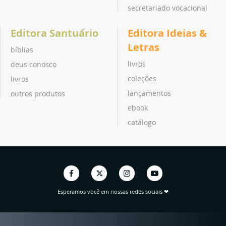
secretariado vocacional
Editora Santuário
Editora Ideias &
Letras
bíblias
livros
deus conosco
coleções
livros
lançamentos
outros produtos
ebook
catálogo
Esperamos você em nossas redes sociais ❤