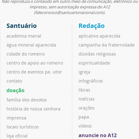
Não reproduza o conteúdo em outro meio de comunicação, eletrônico ou
impresso, sem autorização expressa do A12
(faleconosco@santuarionacional.com).
Santuário
Redação
academia marial
aplicativo aparecida
água mineral aparecida
campanha da fraternidade
cidade do romeiro
dúvidas religiosas
centro de apoio ao romeiro
espiritualidade
centro de eventos pe. vitor
igreja
contato
infográficos
doação
libras
notícias
família dos devotos
orações
história de nossa senhora
papa
imprensa
vídeos
locais turísticos
anuncie no A12
loja oficial