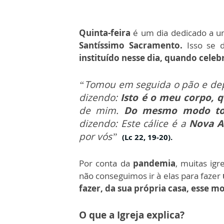
Quinta-feira
é um dia dedicado a u
Santíssimo Sacramento.
Isso se 
instituído nesse dia, quando celeb
“Tomou em seguida o pão e depo
dizendo:
Isto é o meu corpo, q
de mim.
Do mesmo modo to
dizendo: Este cálice é a
Nova A
por vós”
(Lc 22, 19-20).
Por conta da
pandemia
, muitas ig
não conseguimos ir à elas para fazer
fazer, da sua própria casa, esse 
O que a Igreja explica?