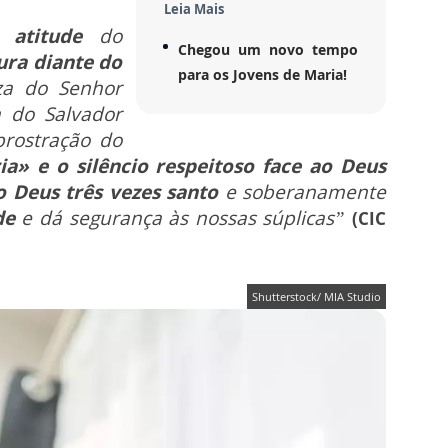
Leia Mais
 atitude
do
Chegou um novo tempo
ura diante do
para os Jovens de Maria!
za do Senhor
a do Salvador
rostração do
ia» e o silêncio respeitoso face ao Deus
 Deus três vezes santo
e soberanamente
de
e dá segurança às nossas súplicas”
(CIC
Shutterstock/ MIA Studio