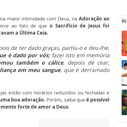
ma maior intimidade com Deus, na
Adoração ao
ÚL
deve ao fato de que
o Sacrifício de Jesus foi
ravam a Última Ceia.
is de ter dado graças, partiu-o e deu-lhe,
ue é dado por vós;
fazei isto em memória
mou também o cálice
, depois de cear,
liança em meu sangue
, que é derramado
rejas estão com horários reduzidos ou fechadas e
uma boa adoração.
Porém, saiba que
é possível
momento forte de amor a Deus.