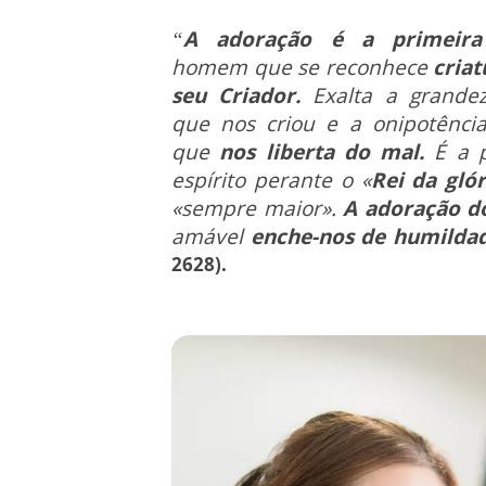
“
A adoração é a primeira
homem que se reconhece
criat
seu Criador.
Exalta a grande
que nos criou e a onipotênci
que
nos liberta do mal.
É a p
espírito perante o «
Rei da glór
«sempre maior».
A adoração do
amável
enche-nos de humilda
2628).