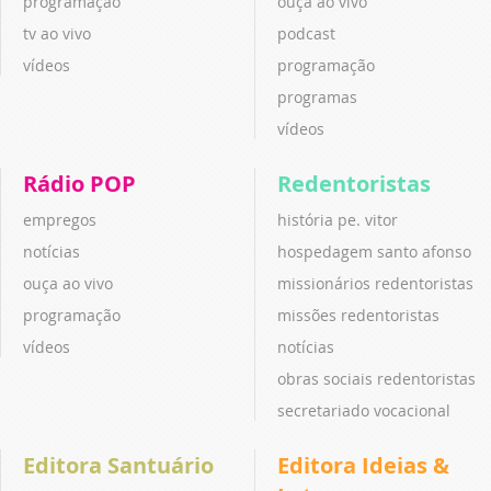
programação
ouça ao vivo
tv ao vivo
podcast
vídeos
programação
programas
vídeos
Rádio POP
Redentoristas
empregos
história pe. vitor
notícias
hospedagem santo afonso
ouça ao vivo
missionários redentoristas
programação
missões redentoristas
vídeos
notícias
obras sociais redentoristas
secretariado vocacional
Editora Santuário
Editora Ideias &