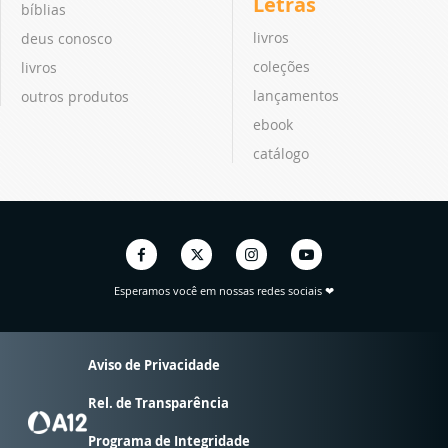
Letras
bíblias
livros
deus conosco
coleções
livros
lançamentos
outros produtos
ebook
catálogo
Esperamos você em nossas redes sociais ❤
Aviso de Privacidade
Rel. de Transparência
Programa de Integridade