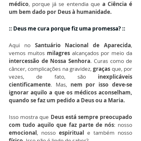
médico
, porque já se entendia que
a Ciência é
um bem dado por Deus à humanidade.
:: Deus me cura porque fiz uma promessa? ::
Aqui no
Santuário Nacional de Aparecida
,
vemos muitos
milagres
alcançados por meio da
intercessão de Nossa Senhora
. Curas como de
câncer, complicações na gravidez,
graças
que, por
vezes, de fato, são
inexplicáveis
cientificamente
. Mas,
nem por isso deve-se
ignorar aquilo a que os médicos aconselham,
quando se faz um pedido a Deus ou a Maria.
Isso mostra que
Deus está sempre preocupado
com tudo aquilo que faz parte de nós
: nosso
emocional
, nosso
espiritual
e também nosso
físico
. Isso não é lindo de saber?