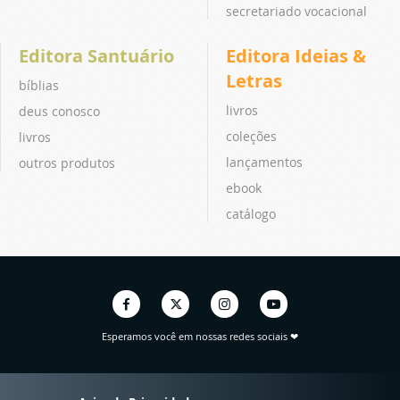
secretariado vocacional
Editora Santuário
Editora Ideias &
Letras
bíblias
livros
deus conosco
coleções
livros
lançamentos
outros produtos
ebook
catálogo
Esperamos você em nossas redes sociais ❤