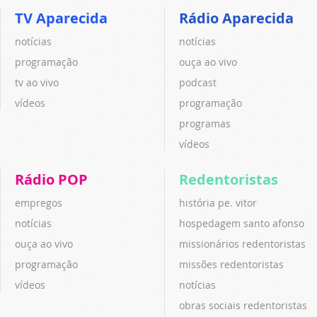
TV Aparecida
Rádio Aparecida
notícias
notícias
programação
ouça ao vivo
tv ao vivo
podcast
vídeos
programação
programas
vídeos
Rádio POP
Redentoristas
empregos
história pe. vitor
notícias
hospedagem santo afonso
ouça ao vivo
missionários redentoristas
programação
missões redentoristas
vídeos
notícias
obras sociais redentoristas