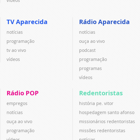
vídeos
TV Aparecida
Rádio Aparecida
notícias
notícias
programação
ouça ao vivo
tv ao vivo
podcast
vídeos
programação
programas
vídeos
Rádio POP
Redentoristas
empregos
história pe. vitor
notícias
hospedagem santo afonso
ouça ao vivo
missionários redentoristas
programação
missões redentoristas
vídeos
notícias