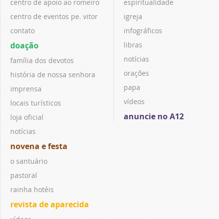
centro de apoio ao romeiro
espiritualidade
centro de eventos pe. vitor
igreja
contato
infográficos
doação
libras
notícias
família dos devotos
orações
história de nossa senhora
papa
imprensa
vídeos
locais turísticos
anuncie no A12
loja oficial
notícias
novena e festa
o santuário
pastoral
rainha hotéis
revista de aparecida