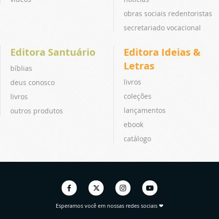
obras sociais redentoristas
secretariado vocacional
Editora Santuário
Editora Ideias &
Letras
bíblias
livros
deus conosco
coleções
livros
lançamentos
outros produtos
ebook
catálogo
Esperamos você em nossas redes sociais ❤