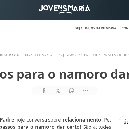
SEJA UM JOVEM DE MARIA
CON
NS DE MARIA
EM FALA COMPADRE
18 JUN 2018 - 11H39
ATUALIZADA EM 08 JUN 2
sos para o namoro dar
Padre
hoje conversa sobre
relacionamento
. Pe.
ÚL
passos para o namoro dar certo
! São atitudes