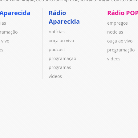
 Aparecida
Rádio
Rádio PO
Aparecida
cias
empregos
notícias
ramação
notícias
ouça ao vivo
 vivo
ouça ao vivo
podcast
os
programação
programação
vídeos
programas
vídeos