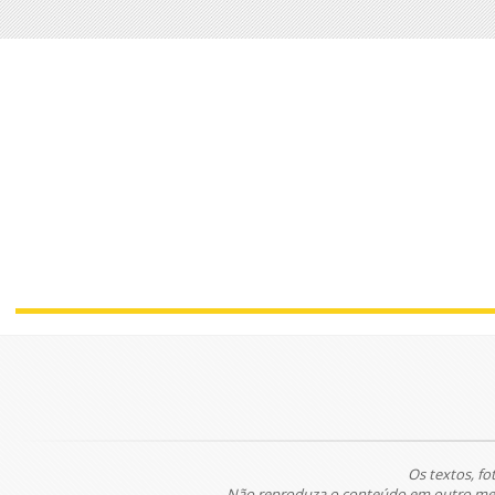
Os textos, fo
Não reproduza o conteúdo em outro meio