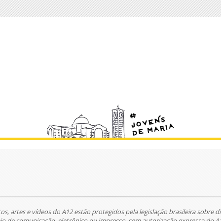
tos, artes e vídeos do A12 estão protegidos pela legislação brasileira sobre di
 de comunicação, eletrônico ou impresso, sem autorização expressa do A