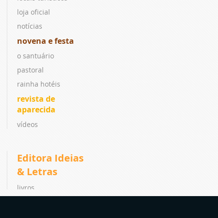
loja oficial
notícias
novena e festa
o santuário
pastoral
rainha hotéis
revista de
aparecida
vídeos
Editora Ideias
& Letras
livros
coleções
lançamentos