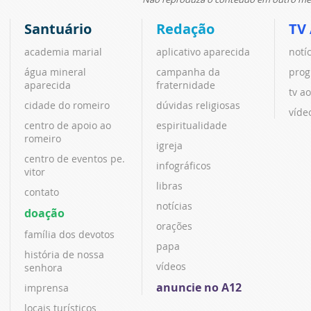
Santuário
Redação
TV
academia marial
aplicativo aparecida
notí
água mineral
campanha da
prog
aparecida
fraternidade
tv ao
cidade do romeiro
dúvidas religiosas
víde
centro de apoio ao
espiritualidade
romeiro
igreja
centro de eventos pe.
infográficos
vitor
libras
contato
notícias
doação
orações
família dos devotos
papa
história de nossa
vídeos
senhora
anuncie no A12
imprensa
locais turísticos