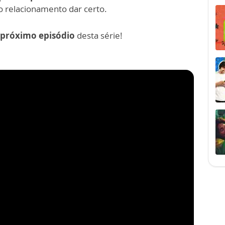
 o relacionamento dar certo.
 próximo episódio
desta série!