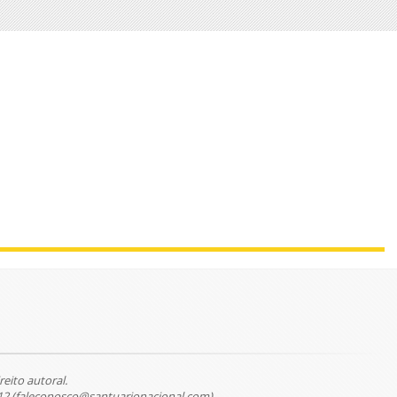
reito autoral.
12 (faleconosco@santuarionacional.com).