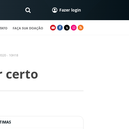
Fazer login
TATO
FAÇA SUA DOAÇÃO
020 - 10H18
 certo
TIMAS