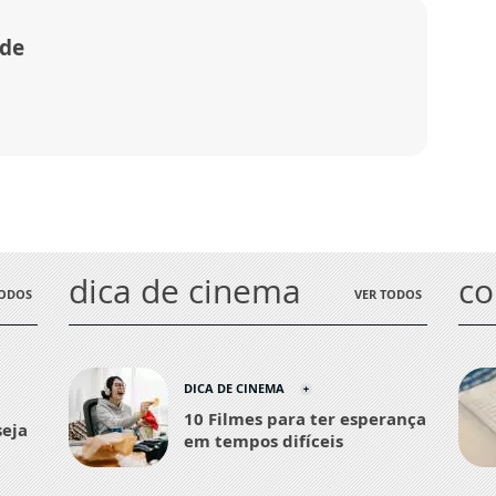
nde
dica de cinema
c
TODOS
VER TODOS
DICA DE CINEMA
10 Filmes para ter esperança
seja
em tempos difíceis