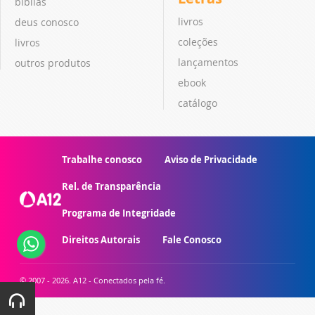
bíblias
livros
deus conosco
coleções
livros
lançamentos
outros produtos
ebook
catálogo
Trabalhe conosco
Aviso de Privacidade
Rel. de Transparência
Programa de Integridade
Direitos Autorais
Fale Conosco
© 2007 - 2026. A12 - Conectados pela fé.