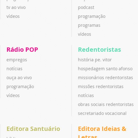
tv ao vivo
podcast
vídeos
programação
programas
vídeos
Rádio POP
Redentoristas
empregos
história pe. vitor
notícias
hospedagem santo afonso
ouça ao vivo
missionários redentoristas
programação
missões redentoristas
vídeos
notícias
obras sociais redentoristas
secretariado vocacional
Editora Santuário
Editora Ideias &
Letras