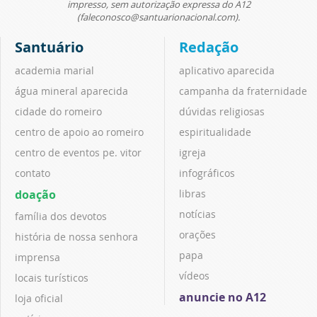
impresso, sem autorização expressa do A12
(faleconosco@santuarionacional.com).
Santuário
Redação
academia marial
aplicativo aparecida
água mineral aparecida
campanha da fraternidade
cidade do romeiro
dúvidas religiosas
centro de apoio ao romeiro
espiritualidade
centro de eventos pe. vitor
igreja
contato
infográficos
doação
libras
notícias
família dos devotos
orações
história de nossa senhora
papa
imprensa
vídeos
locais turísticos
anuncie no A12
loja oficial