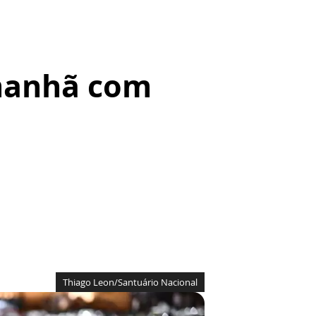
manhã com
Thiago Leon/Santuário Nacional