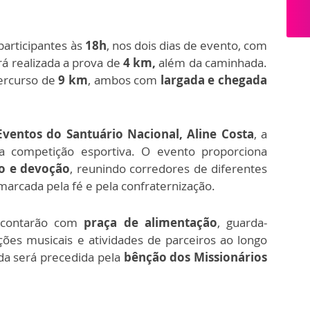
participantes às
18h
, nos dois dias de evento, com
rá realizada a prova de
4 km,
além da caminhada.
ercurso de
9 km
, ambos com
largada e chegada
ventos do Santuário Nacional, Aline Costa
, a
a competição esportiva. O evento proporciona
ão e devoção
, reunindo corredores de diferentes
arcada pela fé e pela confraternização.
s contarão com
praça de alimentação
, guarda-
ções musicais e atividades de parceiros ao longo
ada será precedida pela
bênção dos Missionários