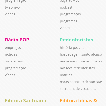
programação
ouça ao vivo
tv ao vivo
podcast
vídeos
programação
programas
vídeos
Rádio POP
Redentoristas
empregos
história pe. vitor
notícias
hospedagem santo afonso
ouça ao vivo
missionários redentoristas
programação
missões redentoristas
vídeos
notícias
obras sociais redentoristas
secretariado vocacional
Editora Santuário
Editora Ideias &