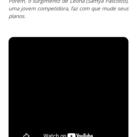
Porém, o surgimento de Leona (Samya Pascotto),
uma jovem competidora, faz com que mude seus
planos.