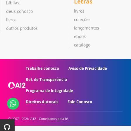
Letras
bíblias
livros
deus conosco
coleções
livros
lançamentos
outros produtos
ebook
catálogo
Trabalhe conosco
Aviso de Privacidade
Rel. de Transparência
Programa de Integridade
Direitos Autorais
Fale Conosco
© 2007 - 2026. A12 - Conectados pela fé.