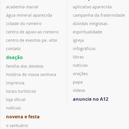
academia marial
aplicativo aparecida
água mineral aparecida
campanha da fraternidade
cidade do romeiro
dúvidas religiosas
centro de apoio ao romeiro
espiritualidade
centro de eventos pe. vitor
igreja
contato
infográficos
doação
libras
notícias
família dos devotos
orações
história de nossa senhora
papa
imprensa
vídeos
locais turísticos
anuncie no A12
loja oficial
notícias
novena e festa
o santuário