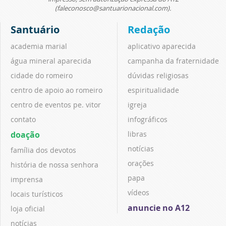
(faleconosco@santuarionacional.com).
Santuário
Redação
academia marial
aplicativo aparecida
água mineral aparecida
campanha da fraternidade
cidade do romeiro
dúvidas religiosas
centro de apoio ao romeiro
espiritualidade
centro de eventos pe. vitor
igreja
contato
infográficos
doação
libras
notícias
família dos devotos
orações
história de nossa senhora
papa
imprensa
vídeos
locais turísticos
anuncie no A12
loja oficial
notícias