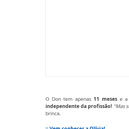
O Don tem apenas
11 meses
e a 
independente da profissão!
"Mas s
brinca.
:: Vem conhecer a Olívia!