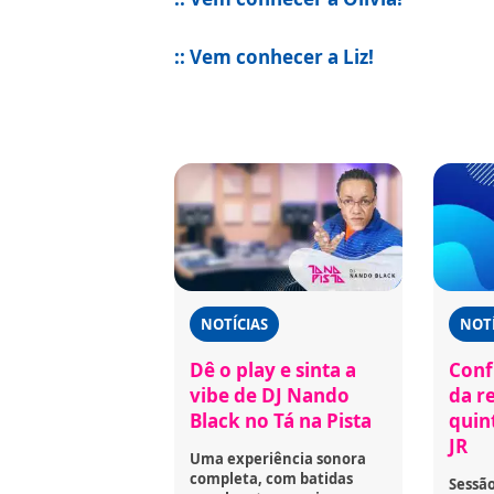
:: Vem conhecer a Liz!
NOTÍCIAS
NOTÍ
Dê o play e sinta a
Confi
vibe de DJ Nando
da r
Black no Tá na Pista
quint
JR
Uma experiência sonora
completa, com batidas
Sessã