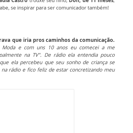
aula Castro
trouxe seu filho,
Don, de 11 meses
,
abe, se inspirar para ser comunicador também!
rava que iria pros caminhos da comunicação.
com Moda e com uns 10 anos eu comecei a me
cipalmente na TV". De rádio ela entendia pouco
 que ela percebeu que seu sonho de criança se
 na rádio e fico feliz de estar concretizando meu