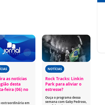
CIAS
NOTÍCIAS
ra as notícias
Rock Tracks: Linkin
egião desta
Park para aliviar o
a-feira (06) no
estresse?
Ouça o programa dessa
semana com Gaby Pedroso,
o extraordinária em