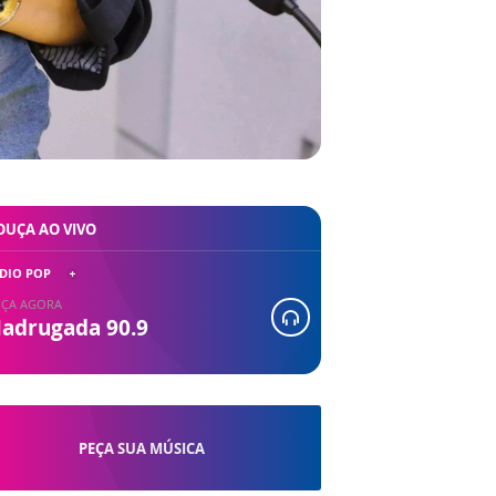
OUÇA AO VIVO
DIO POP
ÇA AGORA
adrugada 90.9
PEÇA SUA MÚSICA