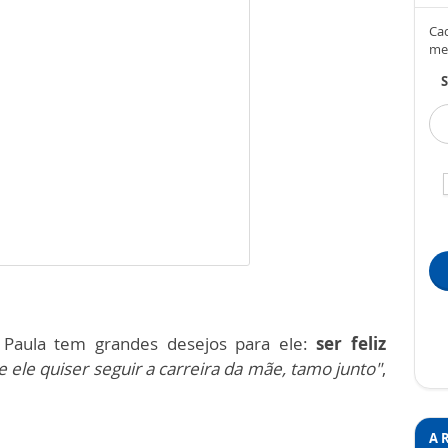
Cad
me
S
Paula tem grandes desejos para ele:
ser feliz
e ele quiser seguir a carreira da mãe, tamo junto"
,
A 