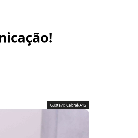
nicação!
Gustavo Cabral/A12