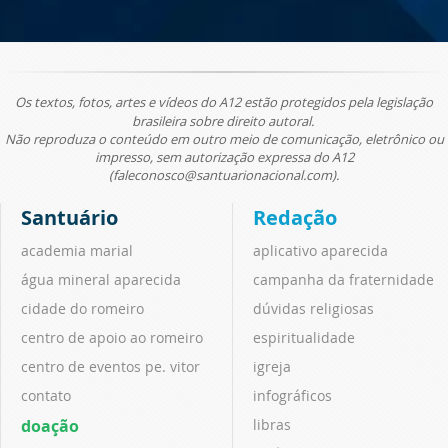
Os textos, fotos, artes e vídeos do A12 estão protegidos pela legislação
brasileira sobre direito autoral.
Não reproduza o conteúdo em outro meio de comunicação, eletrônico ou
impresso, sem autorização expressa do A12
(faleconosco@santuarionacional.com).
Santuário
Redação
academia marial
aplicativo aparecida
água mineral aparecida
campanha da fraternidade
cidade do romeiro
dúvidas religiosas
centro de apoio ao romeiro
espiritualidade
centro de eventos pe. vitor
igreja
contato
infográficos
doação
libras