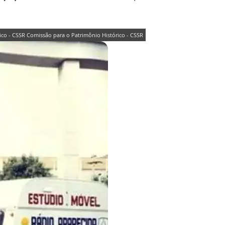
ico - CSSR Comissão para o Patrimônio Histórico - CSSR