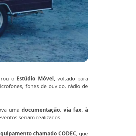
urou o
Estúdio Móvel,
voltado para
crofones, fones de ouvido, rádio de
nhava uma
documentação, via fax, à
eventos seriam realizados.
 o equipamento chamado CODEC,
que