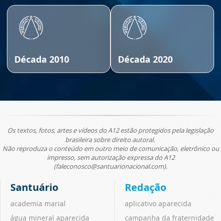
Década 2010
Década 2020
Os textos, fotos, artes e vídeos do A12 estão protegidos pela legislação
brasileira sobre direito autoral.
Não reproduza o conteúdo em outro meio de comunicação, eletrônico ou
impresso, sem autorização expressa do A12
(faleconosco@santuarionacional.com).
Santuário
Redação
academia marial
aplicativo aparecida
água mineral aparecida
campanha da fraternidade