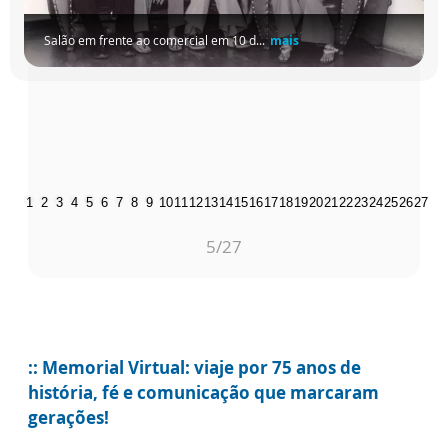
Salão em frente ao comercial em 10 d...
mais
1
2
3
4
5
6
7
8
9
10
11
12
13
14
15
16
17
18
19
20
21
22
23
24
25
26
27
5
/27
:: Memorial Virtual: viaje por 75 anos de
história, fé e comunicação que marcaram
gerações!