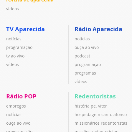
vídeos
TV Aparecida
Rádio Aparecida
notícias
notícias
programação
ouça ao vivo
tv ao vivo
podcast
vídeos
programação
programas
vídeos
Rádio POP
Redentoristas
empregos
história pe. vitor
notícias
hospedagem santo afonso
ouça ao vivo
missionários redentoristas
programação
missões redentoristas