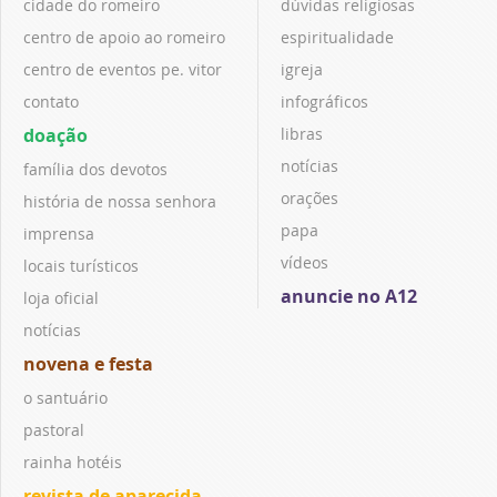
cidade do romeiro
dúvidas religiosas
centro de apoio ao romeiro
espiritualidade
centro de eventos pe. vitor
igreja
contato
infográficos
doação
libras
notícias
família dos devotos
orações
história de nossa senhora
papa
imprensa
vídeos
locais turísticos
anuncie no A12
loja oficial
notícias
novena e festa
o santuário
pastoral
rainha hotéis
revista de aparecida