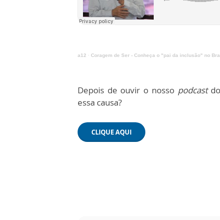
a12
·
Coragem de Ser - Conheça o "pai da inclusão" no Bra
Depois de ouvir o nosso
podcast
d
essa causa?
CLIQUE AQUI