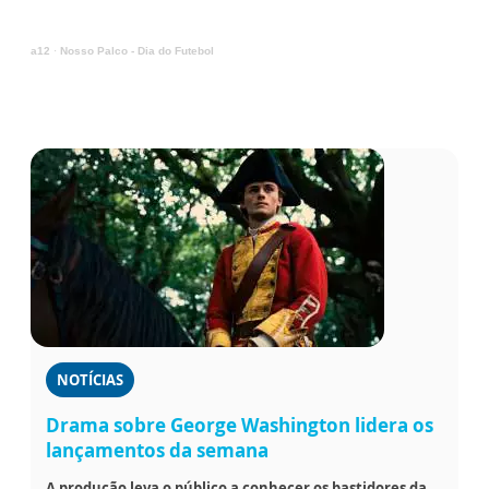
a12
·
Nosso Palco - Dia do Futebol
NOTÍCIAS
Drama sobre George Washington lidera os
lançamentos da semana
A produção leva o público a conhecer os bastidores da