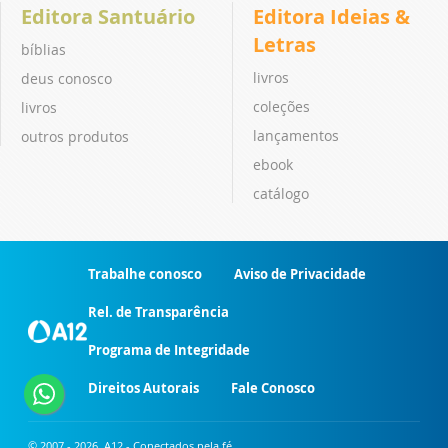
Editora Santuário
Editora Ideias &
Letras
bíblias
livros
deus conosco
coleções
livros
lançamentos
outros produtos
ebook
catálogo
Trabalhe conosco
Aviso de Privacidade
Rel. de Transparência
Programa de Integridade
Direitos Autorais
Fale Conosco
© 2007 - 2026. A12 - Conectados pela fé.