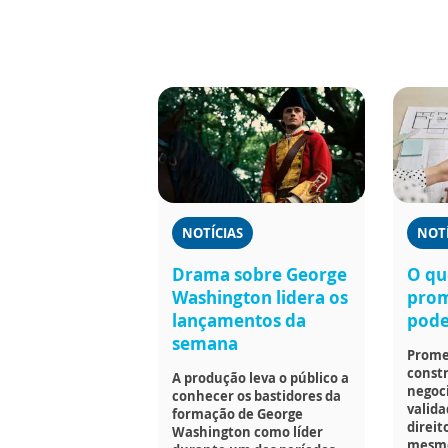
NOTÍCIAS
NOTÍ
Drama sobre George
O qu
Washington lidera os
pro
lançamentos da
pode 
semana
Promes
const
A produção leva o público a
negoc
conhecer os bastidores da
valida
formação de George
direit
Washington como líder
mesmo