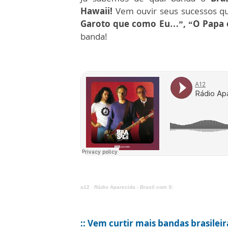
Hawaii!
Vem ouvir seus sucessos q
Garoto que como Eu…”, “O Papa 
banda!
a12
·
Rádio Aparecida - Brasil com S:
:: Vem curtir mais bandas brasileir