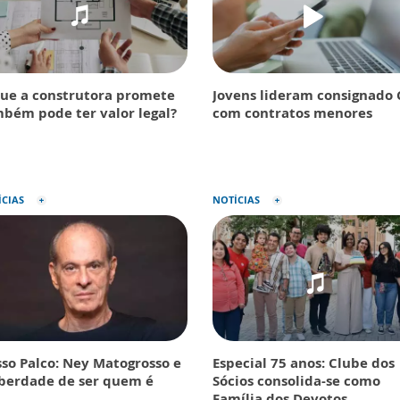
ue a construtora promete
Jovens lideram consignado 
bém pode ter valor legal?
com contratos menores
ÍCIAS
NOTÍCIAS
so Palco: Ney Matogrosso e
Especial 75 anos: Clube dos
iberdade de ser quem é
Sócios consolida-se como
Família dos Devotos