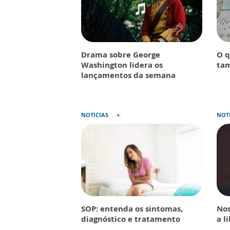
Drama sobre George
O q
Washington lidera os
tam
lançamentos da semana
NOTÍCIAS
NOT
SOP: entenda os sintomas,
Nos
diagnóstico e tratamento
a l