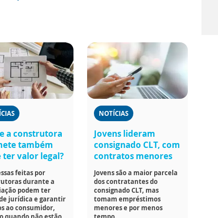
CIAS
NOTÍCIAS
e a construtora
Jovens lideram
mete também
consignado CLT, com
ter valor legal?
contratos menores
sas feitas por
Jovens são a maior parcela
rutoras durante a
dos contratantes do
iação podem ter
consignado CLT, mas
de jurídica e garantir
tomam empréstimos
os ao consumidor,
menores e por menos
 quando não estão
tempo.