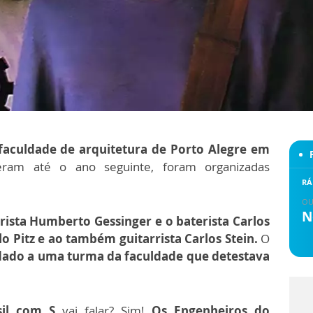
faculdade de arquitetura de Porto Alegre em
am até o ano seguinte, foram organizadas
RÁ
OU
N
rrista Humberto Gessinger e o baterista Carlos
o Pitz e ao também guitarrista Carlos Stein.
O
dado a uma turma da faculdade que detestava
sil com S
vai falar? Sim!
Os Engenheiros do