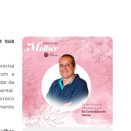
e sua
recisa
com a
dar da
ental.
rceiro
omento