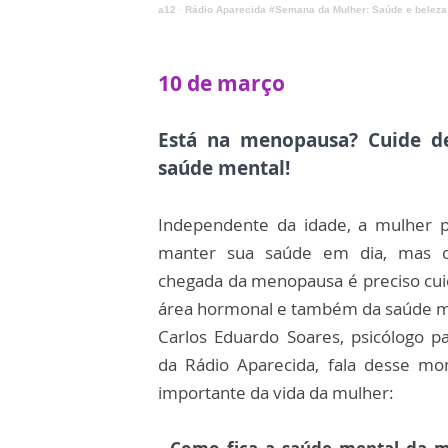
a12
·
Rádio Aparecida #Semana da Mulher: Saúde e beleza
10 de março
Está na menopausa? Cuide d
saúde mental!
Independente da idade, a mulher p
manter sua saúde em dia, mas 
chegada da menopausa é preciso cui
área hormonal e também da saúde m
Carlos Eduardo Soares, psicólogo pa
da Rádio Aparecida, fala desse m
importante da vida da mulher: