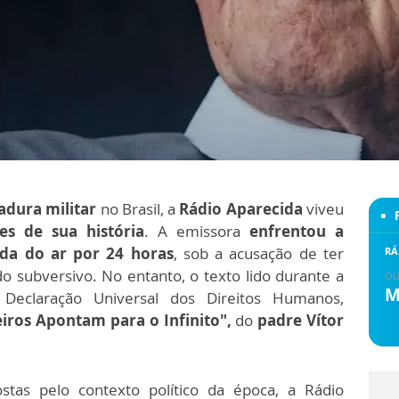
adura militar
no Brasil, a
Rádio Aparecida
viveu
es de sua história
. A emissora
enfrentou a
ada do ar por 24 horas
, sob a acusação de ter
RÁ
 subversivo. No entanto, o texto lido durante a
OU
M
Declaração Universal dos Direitos Humanos,
iros Apontam para o Infinito",
do
padre Vítor
tas pelo contexto político da época, a Rádio