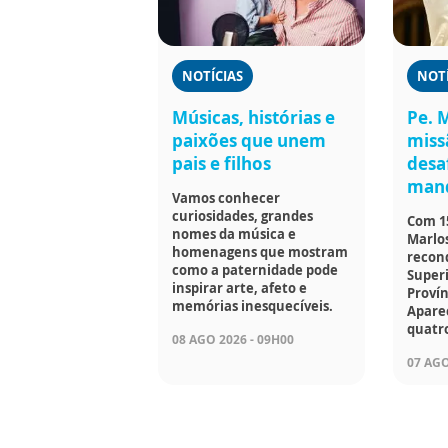
NOTÍCIAS
NOTÍ
Músicas, histórias e
Pe. 
paixões que unem
miss
pais e filhos
desa
man
Vamos conhecer
curiosidades, grandes
Com 15
nomes da música e
Marlos
homenagens que mostram
recond
como a paternidade pode
Superi
inspirar arte, afeto e
Proví
memórias inesquecíveis.
Apare
quatr
08 AGO 2026 - 09H00
07 AGO