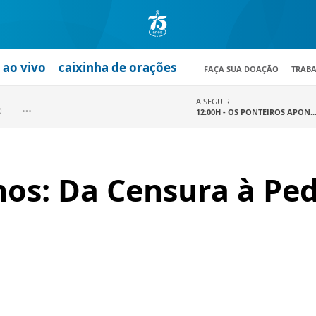
ao vivo
caixinha de orações
FAÇA SUA DOAÇÃO
TRAB
A SEGUIR
12:00H -
OS PONTEIROS APON..
nos: Da Censura à Pe