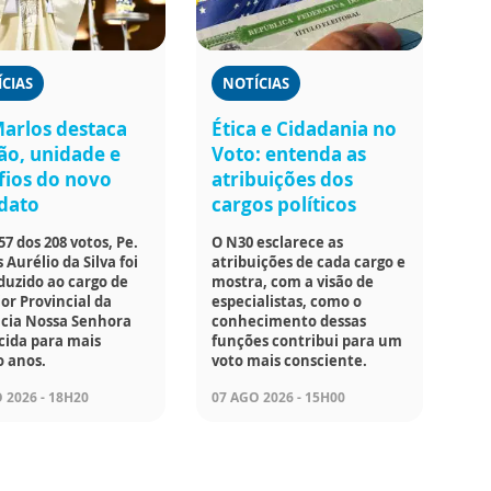
CIAS
NOTÍCIAS
Marlos destaca
Ética e Cidadania no
ão, unidade e
Voto: entenda as
fios do novo
atribuições dos
dato
cargos políticos
7 dos 208 votos, Pe.
O N30 esclarece as
 Aurélio da Silva foi
atribuições de cada cargo e
uzido ao cargo de
mostra, com a visão de
or Provincial da
especialistas, como o
ncia Nossa Senhora
conhecimento dessas
cida para mais
funções contribui para um
o anos.
voto mais consciente.
 2026 - 18H20
07 AGO 2026 - 15H00