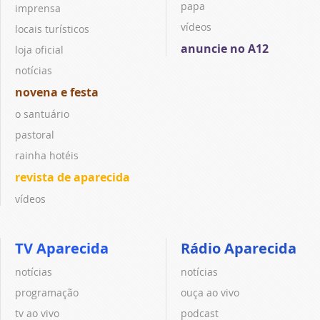
papa
imprensa
vídeos
locais turísticos
anuncie no A12
loja oficial
notícias
novena e festa
o santuário
pastoral
rainha hotéis
revista de aparecida
vídeos
TV Aparecida
Rádio Aparecida
notícias
notícias
programação
ouça ao vivo
tv ao vivo
podcast