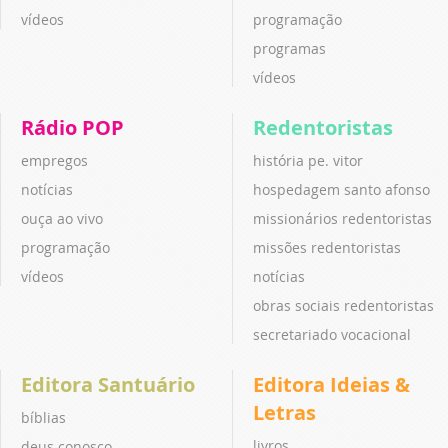
vídeos
programação
programas
vídeos
Rádio POP
Redentoristas
empregos
história pe. vitor
notícias
hospedagem santo afonso
ouça ao vivo
missionários redentoristas
programação
missões redentoristas
vídeos
notícias
obras sociais redentoristas
secretariado vocacional
Editora Santuário
Editora Ideias &
Letras
bíblias
livros
deus conosco