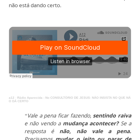
não está dando certo.
a12
·
Rádio Aparecida - No CONSULTÓRIO DE JESUS: NÃO INSISTA NO QUE NÃ
O DÁ CERTO
“Vale a pena ficar fazendo,
sentindo raiva
e não vendo a
mudança acontecer?
Se a
resposta é
não, não vale a pena.
Precisamos
mudar o jeito ou parar de