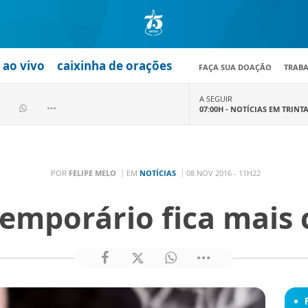
ao vivo
caixinha de orações
FAÇA SUA DOAÇÃO
TRAB
A SEGUIR
07:00H -
NOTÍCIAS EM TRINT
POR
FELIPE MELO
EM
NOTÍCIAS
08 NOV 2016 - 11H22
temporário fica mais 