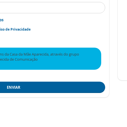
os
iso de Privacidade
s da Casa da Mãe Aparecida, através do grupo
recida de Comunicação
ENVIAR