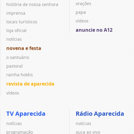
orações
história de nossa senhora
papa
imprensa
vídeos
locais turísticos
anuncie no A12
loja oficial
notícias
novena e festa
o santuário
pastoral
rainha hotéis
revista de aparecida
vídeos
TV Aparecida
Rádio Aparecida
notícias
notícias
programação
ouça ao vivo