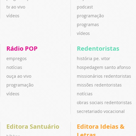
tv ao vivo
podcast
vídeos
programação
programas
vídeos
Rádio POP
Redentoristas
empregos
história pe. vitor
notícias
hospedagem santo afonso
ouça ao vivo
missionários redentoristas
programação
missões redentoristas
vídeos
notícias
obras sociais redentoristas
secretariado vocacional
Editora Santuário
Editora Ideias &
Letras