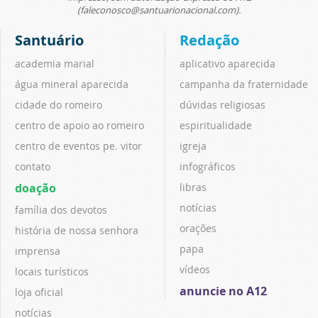
(faleconosco@santuarionacional.com).
Santuário
Redação
academia marial
aplicativo aparecida
água mineral aparecida
campanha da fraternidade
cidade do romeiro
dúvidas religiosas
centro de apoio ao romeiro
espiritualidade
centro de eventos pe. vitor
igreja
contato
infográficos
doação
libras
notícias
família dos devotos
orações
história de nossa senhora
papa
imprensa
vídeos
locais turísticos
anuncie no A12
loja oficial
notícias