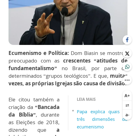
Ecumenismo e Política:
Dom Biasin se mostrou
preocupado com as
crescentes “atitudes de
fundamentalismo”
no Brasil, por parte de
determinados “grupos teológicos”. E que,
muitas
vezes, as próprias Igrejas são causa de divisão
.
Ele citou também a
LEIA MAIS
criação da
“Bancada
Papa explica quais as
da Bíblia”
, durante
três dimensões do
as Eleições de 2018,
ecumenismo
dizendo que
a