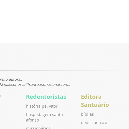
reito autoral.
12 (faleconosco@santuarionacional.com).
P
Redentoristas
Editora
Santuário
história pe. vitor
bíblias
hospedagem santo
afonso
deus conosco
missionários