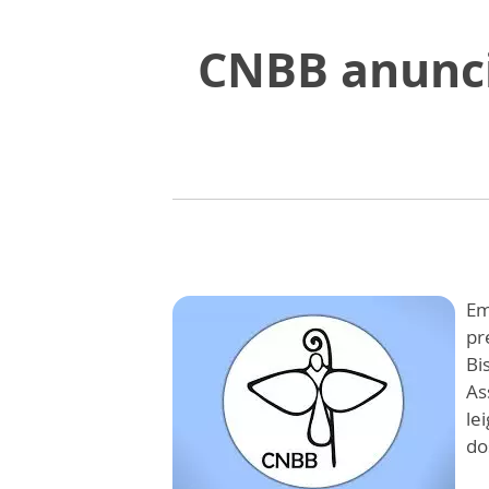
CNBB anunci
Em
pr
Bi
As
le
do