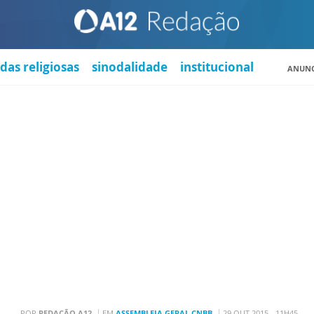
das religiosas
sinodalidade
institucional
ANUNC
POR
REDAÇÃO A12
EM
ASSEMBLEIA GERAL CNBB
29 OUT 2015 - 11H45