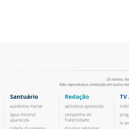
Os textos, fo
Não reproduza o conteúdo em outro meio
Santuário
Redação
TV
academia marial
aplicativo aparecida
notí
água mineral
campanha da
prog
aparecida
fraternidade
tv ao
cidade do romeiro
dúvidas religiosas