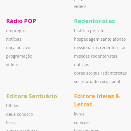
vídeos
Rádio POP
Redentoristas
empregos
história pe. vitor
notícias
hospedagem santo afonso
ouça ao vivo
missionários redentoristas
programação
missões redentoristas
vídeos
notícias
obras sociais redentoristas
secretariado vocacional
Editora Santuário
Editora Ideias &
Letras
bíblias
livros
deus conosco
coleções
livros
lançamentos