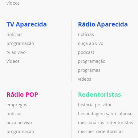
vídeos
TV Aparecida
Rádio Aparecida
notícias
notícias
programação
ouça ao vivo
tv ao vivo
podcast
vídeos
programação
programas
vídeos
Rádio POP
Redentoristas
empregos
história pe. vitor
notícias
hospedagem santo afonso
ouça ao vivo
missionários redentoristas
programação
missões redentoristas