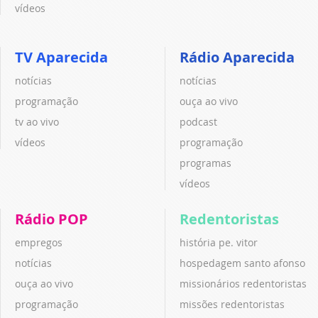
vídeos
TV Aparecida
Rádio Aparecida
notícias
notícias
programação
ouça ao vivo
tv ao vivo
podcast
vídeos
programação
programas
vídeos
Rádio POP
Redentoristas
empregos
história pe. vitor
notícias
hospedagem santo afonso
ouça ao vivo
missionários redentoristas
programação
missões redentoristas