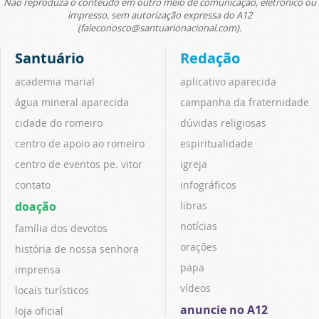
Não reproduza o conteúdo em outro meio de comunicação, eletrônico ou
impresso, sem autorização expressa do A12
(faleconosco@santuarionacional.com).
Santuário
Redação
academia marial
aplicativo aparecida
água mineral aparecida
campanha da fraternidade
cidade do romeiro
dúvidas religiosas
centro de apoio ao romeiro
espiritualidade
centro de eventos pe. vitor
igreja
contato
infográficos
doação
libras
notícias
família dos devotos
orações
história de nossa senhora
papa
imprensa
vídeos
locais turísticos
anuncie no A12
loja oficial