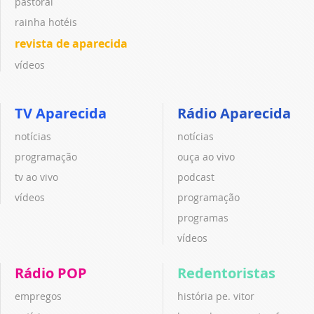
pastoral
rainha hotéis
revista de aparecida
vídeos
TV Aparecida
Rádio Aparecida
notícias
notícias
programação
ouça ao vivo
tv ao vivo
podcast
vídeos
programação
programas
vídeos
Rádio POP
Redentoristas
empregos
história pe. vitor