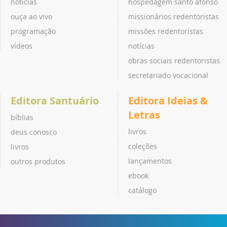
notícias
hospedagem santo afonso
ouça ao vivo
missionários redentoristas
programação
missões redentoristas
vídeos
notícias
obras sociais redentoristas
secretariado vocacional
Editora Santuário
Editora Ideias &
Letras
bíblias
livros
deus conosco
coleções
livros
lançamentos
outros produtos
ebook
catálogo