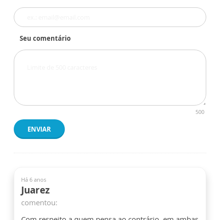
Seu comentário
500
ENVIAR
Há 6 anos
Juarez
comentou:
Com respeito a quem pensa ao contrário, em ambas