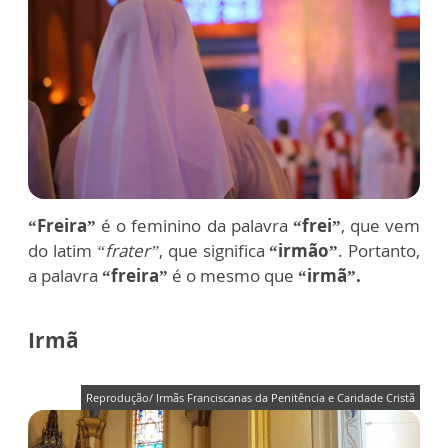
“Freira”
é o feminino da palavra
“frei”
, que vem
do latim
“frater”
, que significa
“irmão”
. Portanto,
a palavra
“freira”
é o mesmo que
“irmã”.
Irmã
Reprodução/ Irmãs Franciscanas da Penitência e Caridade Cristã