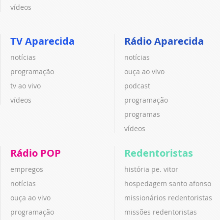
vídeos
TV Aparecida
Rádio Aparecida
notícias
notícias
programação
ouça ao vivo
tv ao vivo
podcast
vídeos
programação
programas
vídeos
Rádio POP
Redentoristas
empregos
história pe. vitor
notícias
hospedagem santo afonso
ouça ao vivo
missionários redentoristas
programação
missões redentoristas