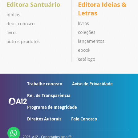
Editora Santuário
Editora Ideias &
Letras
bíblias
livros
deus conosco
coleções
livros
lançamentos
outros produtos
ebook
catálogo
Trabalhe conosco
Aviso de Privacidade
Rel. de Transparência
Programa de Integridade
Direitos Autorais
Fale Conosco
© 2007 - 2026. A12 - Conectados pela fé.