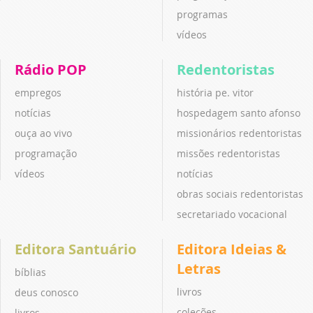
programas
vídeos
Rádio POP
Redentoristas
empregos
história pe. vitor
notícias
hospedagem santo afonso
ouça ao vivo
missionários redentoristas
programação
missões redentoristas
vídeos
notícias
obras sociais redentoristas
secretariado vocacional
Editora Santuário
Editora Ideias &
Letras
bíblias
livros
deus conosco
coleções
livros