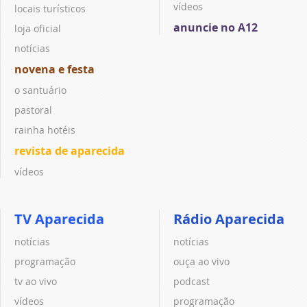
vídeos
locais turísticos
anuncie no A12
loja oficial
notícias
novena e festa
o santuário
pastoral
rainha hotéis
revista de aparecida
vídeos
TV Aparecida
Rádio Aparecida
notícias
notícias
programação
ouça ao vivo
tv ao vivo
podcast
vídeos
programação