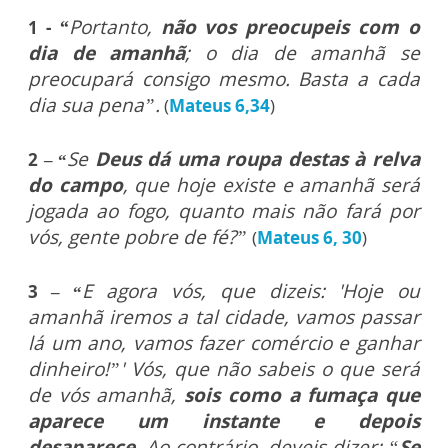
“
Portanto,
não vos preocupeis com o
1 -
dia de amanhã
; o dia de amanhã se
preocupará consigo mesmo. Basta a cada
dia sua pena”.
(
Mateus 6,34
)
Se
Deus dá uma roupa destas à relva
2 – “
do campo
, que hoje existe e amanhã será
jogada ao fogo, quanto mais não fará por
vós, gente pobre de fé?”
(
Mateus 6, 30
)
E agora vós, que dizeis: 'Hoje ou
3 – “
amanhã iremos a tal cidade, vamos passar
lá um ano, vamos fazer comércio e ganhar
dinheiro!”' Vós, que não sabeis o que será
de vós amanhã,
sois como a fumaça que
aparece um instante e depois
desaparece.
Ao contrário, deveis dizer: “
Se