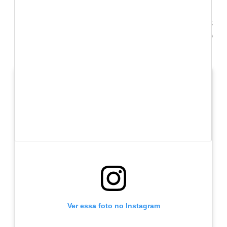
Falta pouco para entregar o Seu Espírito nas mãos
do pai e dizer-lhe que
"Tudo está consumado"
.(Jo
19:30)
Ver essa foto no Instagram