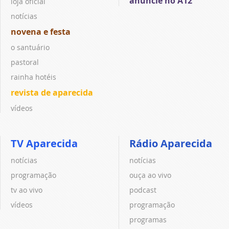
anuncie no A12
loja oficial
notícias
novena e festa
o santuário
pastoral
rainha hotéis
revista de aparecida
vídeos
TV Aparecida
Rádio Aparecida
notícias
notícias
programação
ouça ao vivo
tv ao vivo
podcast
vídeos
programação
programas