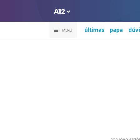
últimas
papa
dúvi
MENU
POR
JOÃO ANTÔN