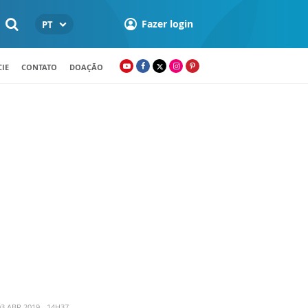
Fazer login
PT
IE
CONTATO
DOAÇÃO
3 ABR 2019 - 14H37