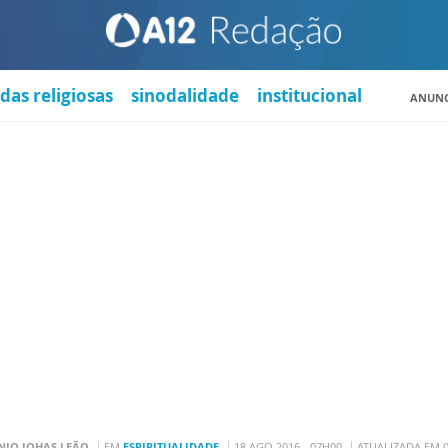
das religiosas
sinodalidade
institucional
ANUNC
IO JOHAS LEÃO
EM
ESPIRITUALIDADE
18 AGO 2016 - 07H00
ATUALIZADA EM 0