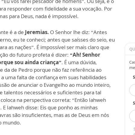
: “Eu vos farei pescador de homens”. Ou seja, é o
ara responder com fidelidade a sua vocação. Por
 mas para Deus, nada é impossível.
ante é a de
Jeremias.
O Senhor lhe diz: “Antes
no, eu te conheci; antes que saísses do seio, eu
para as nações”. É impossível ser mais claro que
QU
ação do futuro profeta é dizer:
“Ah! Senhor
porque sou ainda criança”
. É uma dúvida,
Cad
me
e da de Pedro porque não faz referência ao
a uma falta de confiança em suas habilidades
ssão de anunciar o Evangelho ao mundo inteiro,
talentos necessários e suficientes para tal
coloca na perspectiva correta: “Então Iahweh
S
 E Iahweh disse: Eis que ponho as minhas
avras são insuficientes, mas as de Deus em nós
 o mundo.