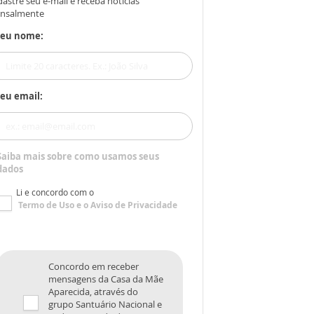
astre seu e-mail e receba notícias
nsalmente
Seu nome:
eu email:
Saiba mais sobre como usamos seus
dados
Li e concordo com o
Termo de Uso
e o
Aviso de Privacidade
Concordo em receber
mensagens da Casa da Mãe
Aparecida, através do
grupo Santuário Nacional e