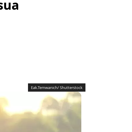
sua
Eak.Temwanich/ Shutterstock