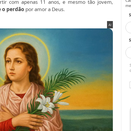
Cad
rtir com apenas 11 anos, e mesmo tão jovem,
me
e o perdão
por amor a Deus.
AI
S