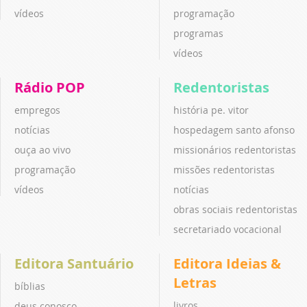
vídeos
programação
programas
vídeos
Rádio POP
Redentoristas
empregos
história pe. vitor
notícias
hospedagem santo afonso
ouça ao vivo
missionários redentoristas
programação
missões redentoristas
vídeos
notícias
obras sociais redentoristas
secretariado vocacional
Editora Santuário
Editora Ideias &
Letras
bíblias
livros
deus conosco