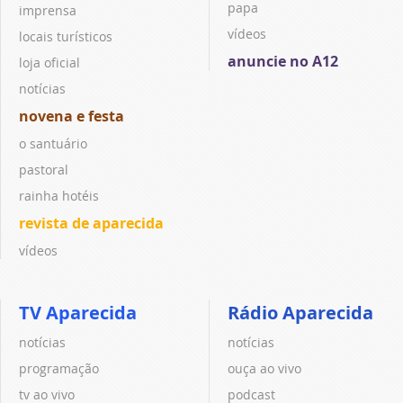
papa
imprensa
vídeos
locais turísticos
anuncie no A12
loja oficial
notícias
novena e festa
o santuário
pastoral
rainha hotéis
revista de aparecida
vídeos
TV Aparecida
Rádio Aparecida
notícias
notícias
programação
ouça ao vivo
tv ao vivo
podcast