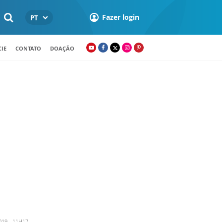
Fazer login
PT
IE
CONTATO
DOAÇÃO
19 - 11H17