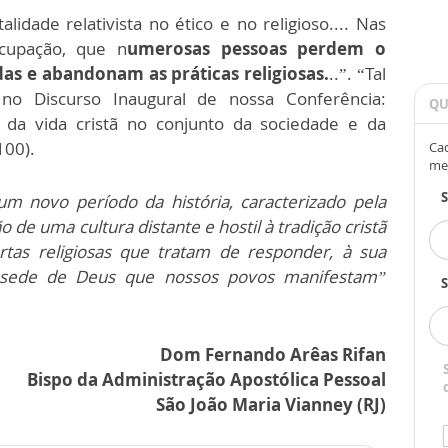
dade relativista no ético e no religioso.... Nas
cupação, que n
umerosas pessoas perdem o
das e abandonam as práticas religiosas.
..”. “Tal
o Discurso Inaugural de nossa Conferência:
QU
 da vida cristã no conjunto da sociedade e da
100).
Cad
me
um novo período da história, caracterizado pela
 de uma cultura distante e hostil à tradição cristã
rtas religiosas que tratam de responder, à sua
à sede de Deus que nossos povos manifestam”
S
Dom Fernando Arêas Rifan
Bispo da Administração Apostólica Pessoal
São João Maria Vianney (RJ)