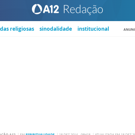
das religiosas
sinodalidade
institucional
ANUNC
AÇÃO A12
EM
ESPIRITUALIDADE
18 DEZ 2014 - 08H18
ATUALIZADA EM 18 DEZ 20