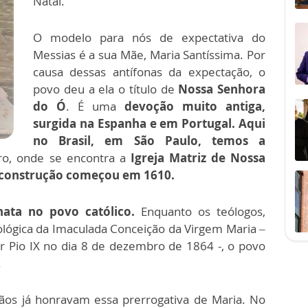
Natal.
O modelo para nós de expectativa do
Messias é a sua Mãe, Maria Santíssima. Por
causa dessas antífonas da expectação, o
povo deu a ela o título de
Nossa Senhora
do Ó
. É uma
devoção muito antiga,
surgida na Espanha e em Portugal. Aqui
no Brasil, em São Paulo, temos a
rro, onde se encontra a
Igreja Matriz de Nossa
a construção começou em 1610.
nata no povo católico.
Enquanto os teólogos,
ológica da Imaculada Conceição da Virgem Maria –
r Pio IX no dia 8 de dezembro de 1864 -, o povo
.
tãos já honravam essa prerrogativa de Maria. No