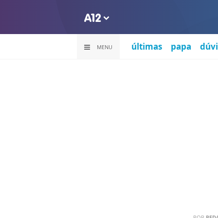
últimas
papa
dúvi
MENU
POR
RED