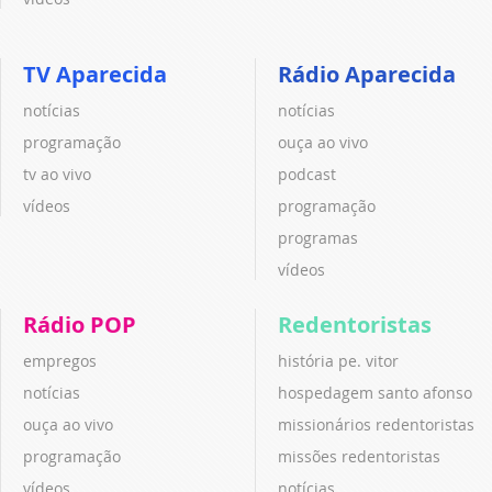
TV Aparecida
Rádio Aparecida
notícias
notícias
programação
ouça ao vivo
tv ao vivo
podcast
vídeos
programação
programas
vídeos
Rádio POP
Redentoristas
empregos
história pe. vitor
notícias
hospedagem santo afonso
ouça ao vivo
missionários redentoristas
programação
missões redentoristas
vídeos
notícias