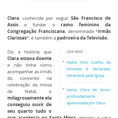
Clara
, conhecida por seguir
São Francisco de
Assis
e fundar o
ramo feminino da
Congregação Franciscana
, denominada
“irmãs
Clarissas”
, é também a
padroeira da Televisão.
Diz a história que
LEIA MAIS
Clara estava doente
Padre Vítor Coelho de
e não tinha como
Almeida é declarado
acompanhar as irmãs
Venerável pela Igreja
do convento na
celebração da missa
Santa Clara de Assis:
de Natal, e
profundamente
milagrosamente ela
apaixonada por Deus
conseguiu ouvir de
seu quarto tudo o
que acontecia na Santa Missa
, mesmo a uma