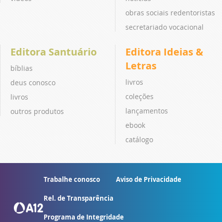
obras sociais redentoristas
secretariado vocacional
Editora Santuário
Editora Ideias &
Letras
bíblias
livros
deus conosco
coleções
livros
lançamentos
outros produtos
ebook
catálogo
Trabalhe conosco
Aviso de Privacidade
Rel. de Transparência
Programa de Integridade