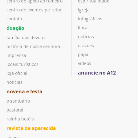
centro de apoio ao romeiro
espiritualidade
centro de eventos pe. vitor
igreja
contato
infográficos
doação
libras
notícias
família dos devotos
orações
história de nossa senhora
papa
imprensa
vídeos
locais turísticos
anuncie no A12
loja oficial
notícias
novena e festa
o santuário
pastoral
rainha hotéis
revista de aparecida
vídeos